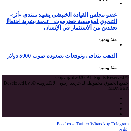
عضو مجلس القيادة الخنبشي يشهد منتدى «أثر»
التنموي لمؤسسة حضرموت – تنمية بشرية احتفاءً
بعقدين من الاستثمار في الإنسان
منذ يومين
الذهب يتعافى وتوقعات بصعوده صوب 5000 دولار
منذ يومين
© Copyright 2026, All Rights Reserved
جميع الحقوق محفوظة لـ جريدة ريبون الالكترونية ©. Developed by
MUNEER
Facebook
Twitter
WhatsApp
Telegram
إغلاق