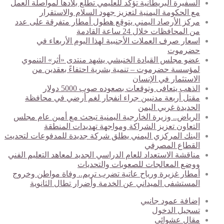
السفيرة البريطانية تؤكد للعليمي تطلع بلادها لمواصلة العمل
مع الحكومة اليمنية لتعزيز جهود السلام والاستقرار
مركز الأرصاد اليمني يتوقع هطول أمطار متفرقة على عدد
من المحافظات خلال 24 ساعة القادمة
اسعار صرف العملات الأجنبية لهذا اليوم الأربعاء في
حضرموت
عضو مجلس القيادة الخنبشي يشهد منتدى «أثر» التنموي
لمؤسسة حضرموت – تنمية بشرية احتفاءً بعقدين من
الاستثمار في الإنسان
الذهب يتعافى وتوقعات بصعوده صوب 5000 دولار
مقتل أربعة مدنيين جراء انفجار لغم أرضي في محافظة
الحديدة غربي اليمن
الرياض.. وزيرة الخارجية اليمنية تبحث مع أمين عام مجلس
التعاون تعزيز الشراكة ومواجهة تهديدات المنطقة
البنك المركزي اليمني يطلق شركة جديدة للمدفوعات لتحديث
القطاع المصرفي
مناقشة الاستعداد للعام الدراسي الجديد لمعاهد التعليم الفني
ووضع المعالجات للصعوبات والتحديات
أمطار غزيرة ورياح عاتية تضرب تريم.. وفاة مواطن وخروج
المستشفى الميداني عن الخدمة وأضرار تطال الثانوية
إضافة عمود جانبي
تسجيل الدخول
مقال عشوائي