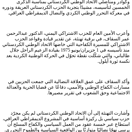
وكوادر ومناضلي الاتحاد الوطني الكردستاني بمناسبة الذكرى
الخمسين لتأسيسه، مشيدًا بتجربة الحزب الكردستاني العريقة ودوره
في معركة التحرر الوطني الكردي والنضال الديمقراطي العراقي.
وأعرب الأمين العام للحزب الاشتراكي اليمني، الدكتور عبدالرحمن
عمر السقاف، في برقية تهنئة، عن تقدير قيادة وقواعد الحزب
الاشتراكي للمسيرة الكفاحية التي خاضها الاتحاد الوطني الكردستاني
منذ تأسيسه في 1 حزيران/يونيو 1975 بقيادة الزعيم الراحل جلال
طالباني، والتي شكّلت نقطة تحوّل في الحركة الوطنية الكردية بعد
نكسة ثورة أيلول.
وأكد السقاف على عمق العلاقة النضالية التي جمعت الحزبين في
مسارات الكفاح الوطني والأممي، دفاعًا عن قضايا الحرية والعدالة
الاجتماعية وحق الشعوب في تقرير مصيرها.
وأشارت التهنئة إلى أن الاتحاد الوطني الكردستاني لم يكن مجرّد
حزب سياسي بل ركيزة أساسية في المشروع الديمقراطي العراقي،
استطاع عبر خمسة عقود من العمل السياسي والكفاح المسلح أن
يرسي نهجًا نضاليًا متوازنًا بين الواقعية السياسية والطموح التحرري.