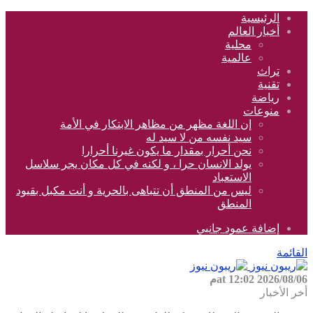
الرئيسية
أخبار العالم
محلية
عالمية
تراث
تقنية
رياضة
منوعات
إن اللغة مظهر من مظاهر الابتكار في الأمة
سيد نفسه من لا سيد له
نحن أحرار بمقدار ما يكون غيرنا أحرارا
يولد الانسان حرا ، و لكنه في كل مكان يجر سلاسل
الاستعباد
ليس من المنطق أن تتباهى بالحرية و أنت مكبل بقيود
المنطق
إضافة عمود جانبي
القائمة
2026/08/06 at 12:02م
أخر الأخبار