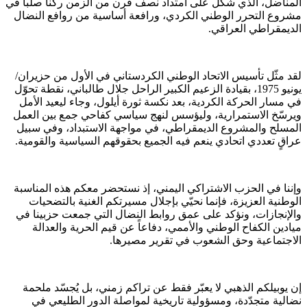
المناضل، الذي شكّل على امتداد نصف قرن من الزمن ركناً صلباً في
مشروع التحرر الوطني الكردي، ورافعة أساسية من روافع النضال
الديمقراطي العراقي.
لقد مثّل تأسيس الاتحاد الوطني الكردستاني في الأول من حزيران/
يونيو 1975، بقيادة الزعيم الكبير الراحل جلال طالباني، نقطة تحوّل
في مسار الحركة الكردية، بعد نكسة ثورة أيلول، وجاء ليعيد الأمل
ويرسّخ الاستمرارية، وليؤسس لنهج سياسي كفاحي جمع بين العمل
المسلح والمشروع الديمقراطي، في مواجهة الاستبداد، وفي سبيل
عراقٍ تعددي اتحادي ينعم فيه الجميع بحقوقهم السياسية والقومية.
وإننا في الحزب الاشتراكي اليمني، إذ نستحضر معكم هذه المناسبة
الوطنية العزيزة، فإنما نحيّي بإجلال مسيرتكم الغنية بالتضحيات
والإنجازات، ونؤكد على عمق روابط النضال التي جمعت حزبينا في
ميادين الكفاح الوطني والأممي، دفاعاً عن قيم الحرية والعدالة
الاجتماعية وحق الشعوب في تقرير مصيرها.
إن يوبيلكم الذهبي لا يعبّر فقط عن تراكم زمني، بل يُجسّد ملحمة
نضالية متجدّدة، ومسؤولية تاريخية لمواصلة الدور الطليعي في