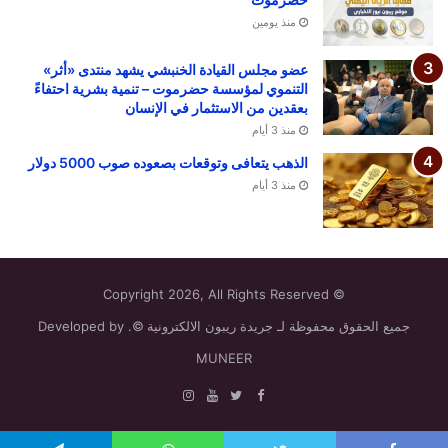
منذ يومين
عضو مجلس القيادة الخنبشي يشهد منتدى «أثر»
التنموي لمؤسسة حضرموت – تنمية بشرية احتفاءً
بعقدين من الاستثمار في الإنسان
منذ 3 أيام
الذهب يتعافى وتوقعات بصعوده صوب 5000 دولار
منذ 3 أيام
© Copyright 2026, All Rights Reserved
جميع الحقوق محفوظة لـ جريدة ريبون الالكترونية ©. Developed by
MUNEER