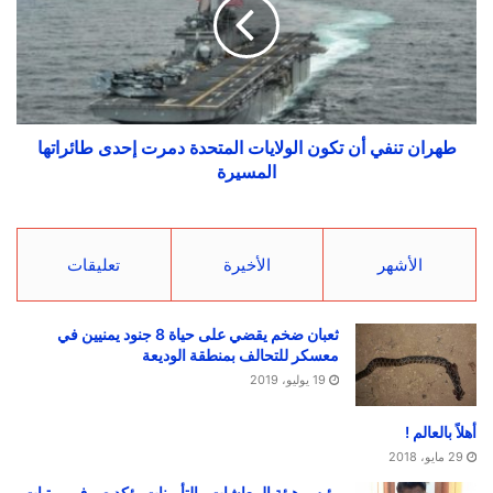
طهران تنفي أن تكون الولايات المتحدة دمرت إحدى طائراتها
المسيرة
الأشهر
الأخيرة
تعليقات
ثعبان ضخم يقضي على حياة 8 جنود يمنيين في
معسكر للتحالف بمنطقة الوديعة
19 يوليو، 2019
أهلاً بالعالم !
29 مايو، 2018
رئيس هيئة المعاشات والتأمينات يؤكد صرف مرتبات