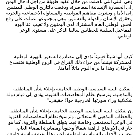
وهي البنى التي ناضلت من خلال عقود طويلة من أجل إدخال اليمن
إلى الحضارة الإنسانية المعاصرة، ودفعت بالتاريخ الوطني لليمنيين
إلى الأمام ونشرت مفاهيم المواطنة والمساواة الاجتماعية والحرية
وحقوق الإنسان والدولة والدستور، وهي بمجموعها عملت على رفع
الحس الوطني العام المشترك لدى اليمنيين ولا تغيب عنا اليوم
المفاعيل السلبية للخطابين سالفا الذكر على مستوى الوعي
الوطني.
كيف أنها شيئاً فشيئاً تؤدي إلى مصادرة الشعور بالهوية الوطنية
المشتركة فينشأ من جراء ذلك الفراغ في الروح الوطنية فتنصدع
الأوطان، وهذا ما نراه اليوم ماثلاً أمامنا.
“تفكيك البنية السياسية الوطنية الجامعة بإعلاء شأن المناطقية
والمذهبية، وترسيخ نظام المحاصصات الفئوية، يؤدي إلى قيام دولة
شكلانية وراء صورتها الخارجية خواءٌ حقيقي.”
إن تفكيك البنية السياسية الوطنية الجامعة بإعلاء شأن المناطقية
والخطاب المذهبي الاستعلائي، وترسيخ نظام المحاصصات الفئوية
في الوعي المجتمعي وخاصة فيما يتعلق بالسلطة والثروة، كما هو
جار في الأوضاع الراهنة شمالاً وجنوباً ومصادرة الفضاء العام،
وضرب الأحزاب السياسية الوطنية باعتبارها أوعية سياسية جامعة