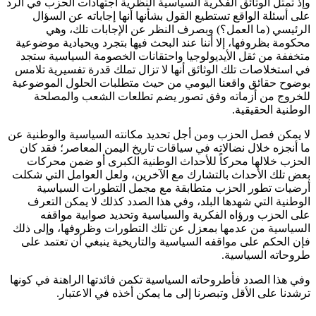
وإذ تمثل الوثائق الفكرية السياسية النظرية اجتهادات الحزب في الرد
على أسئلة الواقع تستطيع القول بشأنها أنها إجاباته عن السؤال
الرئيسي (ما العمل؟) وبصرف النظر عن الإجابات تلك، وهي
محكومة بظروفها، إلا أننا عند البحث فيها بتجرد ويحيادية موضوعية
متخففة من ثقل الأيديولوجيا واحتقانات الخصومة السياسية ستجد
في استخلاصات تلك الوثائق أنها لا تزال تملك قدرة تفسيرية تلامس
بوضوح حقائق واقعنا اليومي من حيث متطلبات الحلول الموضوعية
للخروج من أزماته وفق تصور يضم تطلعات الشعب والمصلحة
الوطنية الحقيقية.
لا يمكن فصل الحزب ومن أجل تحديد مكانته السياسية والوطنية عن
ما أنجزه خلال نضالاته في سياقات تاريخ اليمن المعاصر؛ فقد كان
الحزب خلالها محركاً للأحداث الوطنية الكبرى أو ضمن محركات
بعض تلك الأحداث بالتشارك مع الآخرين، ولعل العوامل التي شكلت
أرضيات تطور الحزب متطابقة مع مجمل التطورات السياسية
الوطنية التي شهدها البلد، وفي هذا الصدد كذلك لا يمكن التعرف
على الحزب ورؤاه الفكرية والسياسية وتحديد صوابية مواقفه
السياسية من عدمها بمعزل عن تلك التطورات وظروفها، وإلى ذلك
فإن الحكم على مواقفه السياسية والتاريخية ينبغي أن تعتمد على
طروحاته السياسية.
وفي هذا الصدد فأطروحاته السياسية تكمن فائدتها الراهنة في كونها
ترشدنا على الأقل وتبصرنا إلى ما يمكن أخذه في الاعتبار.