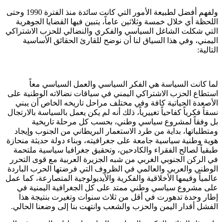
ولفهم أفضل لطبيعة الأمور التي كانت سائدة منذ الفترة 1990 وحتى
اللحظة أي خلال خمسة وثلاثين عاماً، يتبين فيها القضايا الجوهرية
التي شكلت الشاغل السياسي والفكري والنضالي للحزب الاشتراكي
اليمني، وفي هذا السياق لنا أن نوضح للقارئ الحقائق الأساسية
التالية:
لما كانت السياسة هي الفكر السياسي والعمل السياسي معاً
استطاع الحزب الاشتراكي اليمني في سياقات نضالاته الوطنية على
الأصعدة الحياتية كافة وفي مختلف مراحل تاريخه الخاص أن يبني
نسقاً فكرياً كفاحياً تغييرياً، ذلك أنه لم يكن يعمل بالسياسة بالارتجال
بل وفقاً لمشروع سياسي وطني، بحسب كل مرحلة تاريخية
ومتطلباتها، بداية من طرد الاستعمار البريطاني من الجنوب وإيجاد
هوية وطنية سياسية جامعة على جغرافيته، وبناء دولة حديثة منحازة
طبقياً لصالح الفقراء والكادحين، وتحقيق جغرافيا سياسية ملتحمة
في الركن الجنوبي الغربي من شبه الجزيرة العربية مع قوى التحرر
الوطني والعربي والعالمي في الظروف التي فرضتها الحرب الباردة
عالمياً وقيمها الأخلاقية والفكرية والأيديولوجية المتصارعة، كما عمل
على مشروع سياسي وطني ممتد على كل الجغرافية اليمنية في
إطار وحدة تدهورت في أقل من ثلاث سنوات وتغيرت بنتيجة هذا
الفشل أقدار اليمن والحزب والشعب وانتهت بنا إلى وضعنا الحالي.