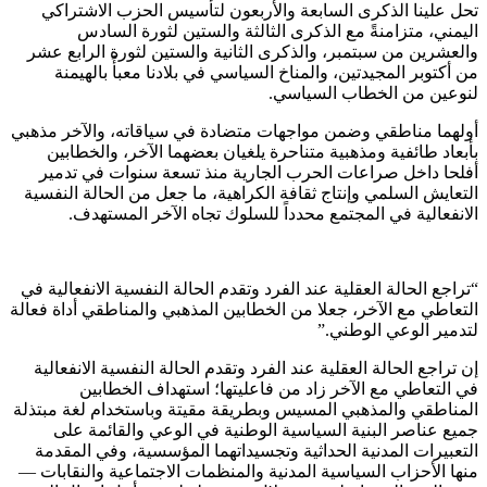
تحل علينا الذكرى السابعة والأربعون لتأسيس الحزب الاشتراكي
اليمني، متزامنةً مع الذكرى الثالثة والستين لثورة السادس
والعشرين من سبتمبر، والذكرى الثانية والستين لثورة الرابع عشر
من أكتوبر المجيدتين، والمناخ السياسي في بلادنا معبأً بالهيمنة
لنوعين من الخطاب السياسي.
أولهما مناطقي وضمن مواجهات متضادة في سياقاته، والآخر مذهبي
بأبعاد طائفية ومذهبية متناحرة يلغيان بعضهما الآخر، والخطابين
أفلحا داخل صراعات الحرب الجارية منذ تسعة سنوات في تدمير
التعايش السلمي وإنتاج ثقافة الكراهية، ما جعل من الحالة النفسية
الانفعالية في المجتمع محدداً للسلوك تجاه الآخر المستهدف.
“تراجع الحالة العقلية عند الفرد وتقدم الحالة النفسية الانفعالية في
التعاطي مع الآخر، جعلا من الخطابين المذهبي والمناطقي أداة فعالة
لتدمير الوعي الوطني.”
إن تراجع الحالة العقلية عند الفرد وتقدم الحالة النفسية الانفعالية
في التعاطي مع الآخر زاد من فاعليتها؛ استهداف الخطابين
المناطقي والمذهبي المسيس وبطريقة مقيتة وباستخدام لغة مبتذلة
جميع عناصر البنية السياسية الوطنية في الوعي والقائمة على
التعبيرات المدنية الحداثية وتجسيداتهما المؤسسية، وفي المقدمة
منها الأحزاب السياسية المدنية والمنظمات الاجتماعية والنقابات —