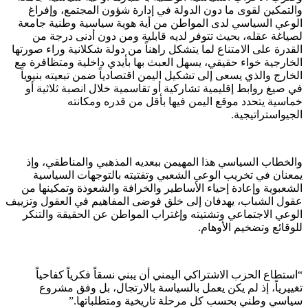
والتمكين لقوى ما دون الدولة في إدارة شؤون المجتمع، وإفراغ
الوعي السياسي لدى المواطن من أية هوية سياسية وطنية جامعة
لصياغة عقله، بحيث تتوفر لديه قابلية ومن دون أدنى درجة من
القدرة على الامتناع لما يتشكل راهناً من دولة شكلانية وراء صورتها
الخارجية خواء حقيقي، يسهل العبث بها بأيدي داخلية ومتظافرة مع
الخارج والذي يسعى إلى تشكيل اليمن اقتصادياً ضمن تبعيته بنيوياً
في صيغ روابط إقليمية تشاركية أو تقاسمية خلال انصبة ثلاثية أو
خماسية يتحدد موقع اليمن فيها بأقل من قدره ومكانته
الجيواستراتيجية.
والخطاب السياسي هذا المهيمن ببعديه المذهبي والمناطقي، وإذ
يمعنان في تخريب الوعي الشعبي وتفتيته بالتوجهات السياسية
الشعبوية وإعادة إحياء الأساطير والخرافة والشعوذة وتمكينها من
عقول الشباب، يهدفان إلى خلق فوضى المفاهيم في العقول وتزييف
الوعي الاجتماعي وتشتيته وإغتراب المواطن عن الحقيقة والتنكر
للوقائع وتضخيم الأوهام.
“استطاع الحزب الاشتراكي اليمني أن يبني نسقاً فكرياً كفاحياً
تغييرياً، إذ لم يكن يعمل بالسياسة بالارتجال، بل وفق مشروع
سياسي وطني بحسب كل مرحلة تاريخية ومتطلباتها.”