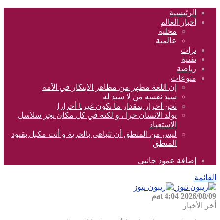
الرئيسية
أخبار العالم
محلية
عالمية
تراث
تقنية
رياضة
منوعات
إن اللغة مظهر من مظاهر الابتكار في الأمة
سيد نفسه من لا سيد له
نحن أحرار بمقدار ما يكون غيرنا أحرارا
يولد الانسان حرا ، و لكنه في كل مكان يجر سلاسل
الاستعباد
ليس من المنطق أن تتباهى بالحرية و أنت مكبل بقيود
المنطق
إضافة عمود جانبي
القائمة
2026/08/09 at 4:04م
أخر الأخبار