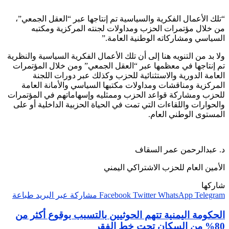
“تلك الأعمال الفكرية والسياسية تم إنتاجها عبر “العقل الجمعي”،
من خلال مؤتمرات الحزب ومداولات لجنته المركزية ومكتبه
السياسي ومشاركاته الوطنية العامة.”
ولا بد من التنويه هنا إلى أن تلك الأعمال الفكرية السياسية والنظرية
تم إنتاجها في معظمها عبر “العقل الجمعي” ومن خلال المؤتمرات
العامة الدورية والاستثنائية للحزب وكذلك عبر دورات اللجنة
المركزية ومناقشات ومداولات مكتبها السياسي والأمانة العامة
للحزب ومشاركة قواعد الحزب وممثليه وإسهاماتهم في المؤتمرات
والحوارات واللقاءات التي تمت في الحياة الحزبية الداخلية أو على
المستوى الوطني العام.
د. عبدالرحمن عمر السقاف
الأمين العام للحزب الاشتراكي اليمني
شاركها
Telegram
WhatsApp
Twitter
Facebook
مشاركة عبر البريد
طباعة
الحكومة اليمنية تتهم الحوثيين بالتسبب بوقوع أكثر من
80% من السكان تحت خط الفقر