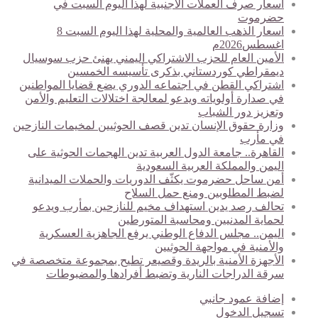
اسعار صرف العملات الأجنبية لهذا اليوم السبت في
حضرموت
اسعار الذهب العالمية والمحلية لهذا اليوم السبت 8
اغسطس2026م
الأمين العام للحزب الاشتراكي اليمني يهنئ حزب سوسيال
ديمقراطي كوردستاني بذكرى تأسيسه الخمسين
اشتراكي القطن في اجتماعه الدوري يضع قضايا المواطنين
في صدارة أولوياته ويدعو لمعالجة اختلالات التعليم والأمن
وتعزيز دور الشباب
وزارة حقوق الإنسان تدين قصف الحوثيين لمخيمات النازحين
في مأرب
القاهرة.. جامعة الدول العربية تدين الهجمات الحوثية على
اليمن والمملكة العربية السعودية
أمن ساحل حضرموت يكثّف الدوريات والحملات الميدانية
لضبط المطلوبين ومنع حمل السلاح
تحالف رصد يدين استهداف مخيم للنازحين بمأرب ويدعو
لحماية المدنيين ومحاسبة المتورطين
اليمن.. مجلس الدفاع الوطني يرفع الجاهزية العسكرية
والأمنية في مواجهة الحوثيين
الأجهزة الأمنية بالريدة وقصيعر تطيح بمجموعة متخصصة في
سرقة الدراجات النارية وتضبط أفرادها والمضبوطات
إضافة عمود جانبي
تسجيل الدخول