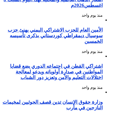
اغسطس2026م
منذ يوم واحد
الأمين العام للحزب الاشتراكي اليمني يهنئ حزب
سوسيال ديمقراطي كوردستاني بذكرى تأسيسه
الخمسين
منذ يوم واحد
اشتراكي القطن في اجتماعه الدوري يضع قضايا
المواطنين في صدارة أولوياته ويدعو لمعالجة
اختلالات التعليم والأمن وتعزيز دور الشباب
منذ يوم واحد
وزارة حقوق الإنسان تدين قصف الحوثيين لمخيمات
النازحين في مأرب