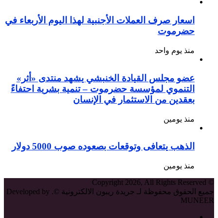
اسعار صرف العملات الأجنبية لهذا اليوم الأربعاء في
حضرموت
منذ يوم واحد
عضو مجلس القيادة الخنبشي يشهد منتدى «أثر»
التنموي لمؤسسة حضرموت – تنمية بشرية احتفاءً
بعقدين من الاستثمار في الإنسان
منذ يومين
الذهب يتعافى وتوقعات بصعوده صوب 5000 دولار
منذ يومين
© Copyright 2026, All Rights Reserved
جميع الحقوق محفوظة لـ جريدة ريبون الالكترونية ©. Developed by
MUNEER