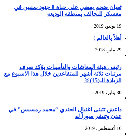
ثعبان ضخم يقضي على حياة 8 جنود يمنيين في
معسكر للتحالف بمنطقة الوديعة
19 يوليو، 2019
أهلاً بالعالم !
29 مايو، 2018
رئيس هيئة المعاشات والتأمينات يؤكد صرف
مرتبات ثلاثة أشهر للمتقاعدين خلال هذا الاسبوع مع
الزيادة الـ(15)%
30 يناير، 2019
داعش تتبنى اغتيال الجندي “محمد رمسيس” في
عدن وتنشر صوراً له
16 أغسطس، 2019