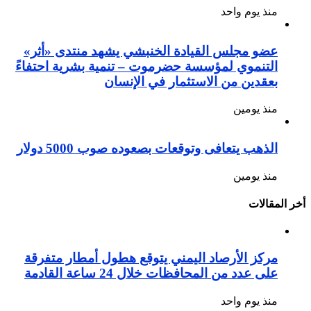
منذ يوم واحد
عضو مجلس القيادة الخنبشي يشهد منتدى «أثر»
التنموي لمؤسسة حضرموت – تنمية بشرية احتفاءً
بعقدين من الاستثمار في الإنسان
منذ يومين
الذهب يتعافى وتوقعات بصعوده صوب 5000 دولار
منذ يومين
أخر المقالات
مركز الأرصاد اليمني يتوقع هطول أمطار متفرقة
على عدد من المحافظات خلال 24 ساعة القادمة
منذ يوم واحد