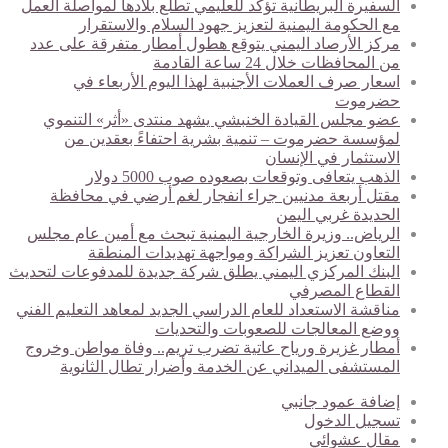
السفيرة البريطانية تؤكد للعليمي تطلع بلادها لمواصلة العمل
مع الحكومة اليمنية لتعزيز جهود السلام والاستقرار
مركز الأرصاد اليمني يتوقع هطول أمطار متفرقة على عدد
من المحافظات خلال 24 ساعة القادمة
اسعار صرف العملات الأجنبية لهذا اليوم الأربعاء في
حضرموت
عضو مجلس القيادة الخنبشي يشهد منتدى «أثر» التنموي
لمؤسسة حضرموت – تنمية بشرية احتفاءً بعقدين من
الاستثمار في الإنسان
الذهب يتعافى وتوقعات بصعوده صوب 5000 دولار
مقتل أربعة مدنيين جراء انفجار لغم أرضي في محافظة
الحديدة غربي اليمن
الرياض.. وزيرة الخارجية اليمنية تبحث مع أمين عام مجلس
التعاون تعزيز الشراكة ومواجهة تهديدات المنطقة
البنك المركزي اليمني يطلق شركة جديدة للمدفوعات لتحديث
القطاع المصرفي
مناقشة الاستعداد للعام الدراسي الجديد لمعاهد التعليم الفني
ووضع المعالجات للصعوبات والتحديات
أمطار غزيرة ورياح عاتية تضرب تريم.. وفاة مواطن وخروج
المستشفى الميداني عن الخدمة وأضرار تطال الثانوية
إضافة عمود جانبي
تسجيل الدخول
مقال عشوائي