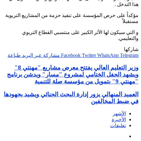
هذا التدخل .
مؤكداً على حرص المؤسسة على تنفيذ حزمة من المشاريع التربوية
مستقبلاً
و التي سيكون لها الأثر الكبير على منتسبي القطاع التربوي
والتعليمي.
شاركها
Telegram
WhatsApp
Twitter
Facebook
مشاركة عبر البريد
طباعة
وزير التعليم العالي يفتتح معرض مشاريع "مهنتي 8"
ويشهد الحفل الختامي لمشروع "مسار" ويدشن برنامج
"مهنتي 9" بتمويل من مؤسسة صلة للتنمية
العميد المنهالي يزور إدارة البحث الجنائي ويشيد بجهودها
في ضبط المخالفين
الأشهر
الأخيرة
تعليقات