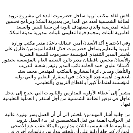
ناقش لقاء بمكتب تربية ساحل حضرموت البدء في مشروع تزويد
الطاقة الشمسية لعدد من المدارس بمديرية المكلا وبرنامج تحسين
البيئة المدرسية والذي يستهدف ثانوية ابن سينا للبنين والسعد
العامرية للبنات ومجمع فوة التعليمي للبنات بمديرية مدينة المكلا.
وفي الاجتماع أكد الأستاذ/ أمين عبدالله باعبّاد مدير مكتب وزارة
التربية والتعليم بساحل حضرموت خلال لقائه المهندس/ طارق علي
بلخشر المدير التنفيذي لمؤسسة حضرموت للتنمية البشرية
والأستاذ/ محسن باقطيان مدير دائرة التعليم العام بالمؤسسة بحضور
الأستاذ/ علوي أحمد الحامد نائب المدير رئيس شعبة التدريب
والتأهيل ومدير دائرة المشاريع بالمكتب المهندس محمد سند
بايعشوت أهمية هذه التدخلات في استقرار التعليم و التي توليه
المؤسسة اهتماماً كبيراً بالقطاع التربوي والتعليمي.
مشيراً إلى أعطاء الأولوية للمدارس والثانويات التي تحتاج إلى تدخل
عاجل في توفير الطاقة الشمسية من أجل استقرار العملية التعليمية
فيها .
من جانبه أشار المهندس/ بلخشر إلى أن أن العمل يسر بوتيرة عالية
في الجوانب الفنية من قبل المتخصصين في بدء العمل بتزويد
منظومة طاقة شمسية لثلاث مدارس بالمكلا عقب عيد الأضحى
المبارك كمرحلة أولية على أن تلحقها مدارس و ثانويات أخرى في