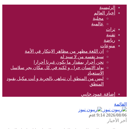
الرئيسية
أخبار العالم
محلية
عالمية
تراث
تقنية
رياضة
منوعات
إن اللغة مظهر من مظاهر الابتكار في الأمة
سيد نفسه من لا سيد له
نحن أحرار بمقدار ما يكون غيرنا أحرارا
يولد الانسان حرا ، و لكنه في كل مكان يجر سلاسل
الاستعباد
ليس من المنطق أن تتباهى بالحرية و أنت مكبل بقيود
المنطق
إضافة عمود جانبي
القائمة
2026/08/06 at 9:14م
أخر الأخبار