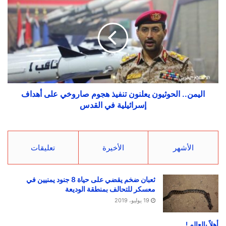
اليمن.. الحوثيون يعلنون تنفيذ هجوم صاروخي على أهداف
إسرائيلية في القدس
الأشهر
الأخيرة
تعليقات
ثعبان ضخم يقضي على حياة 8 جنود يمنيين في
معسكر للتحالف بمنطقة الوديعة
19 يوليو، 2019
أهلاً بالعالم !