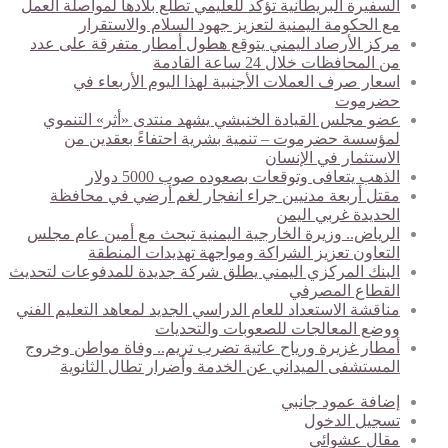
السفيرة البريطانية تؤكد للعليمي تطلع بلادها لمواصلة العمل
مع الحكومة اليمنية لتعزيز جهود السلام والاستقرار
مركز الأرصاد اليمني يتوقع هطول أمطار متفرقة على عدد
من المحافظات خلال 24 ساعة القادمة
اسعار صرف العملات الأجنبية لهذا اليوم الأربعاء في
حضرموت
عضو مجلس القيادة الخنبشي يشهد منتدى «أثر» التنموي
لمؤسسة حضرموت – تنمية بشرية احتفاءً بعقدين من
الاستثمار في الإنسان
الذهب يتعافى وتوقعات بصعوده صوب 5000 دولار
مقتل أربعة مدنيين جراء انفجار لغم أرضي في محافظة
الحديدة غربي اليمن
الرياض.. وزيرة الخارجية اليمنية تبحث مع أمين عام مجلس
التعاون تعزيز الشراكة ومواجهة تهديدات المنطقة
البنك المركزي اليمني يطلق شركة جديدة للمدفوعات لتحديث
القطاع المصرفي
مناقشة الاستعداد للعام الدراسي الجديد لمعاهد التعليم الفني
ووضع المعالجات للصعوبات والتحديات
أمطار غزيرة ورياح عاتية تضرب تريم.. وفاة مواطن وخروج
المستشفى الميداني عن الخدمة وأضرار تطال الثانوية
إضافة عمود جانبي
تسجيل الدخول
مقال عشوائي