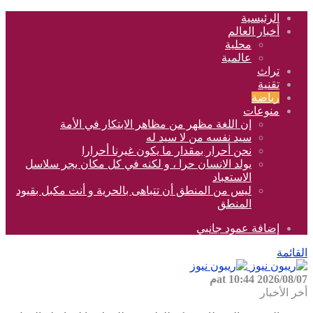
الرئيسية
أخبار العالم
محلية
عالمية
تراث
تقنية
رياضة
منوعات
إن اللغة مظهر من مظاهر الابتكار في الأمة
سيد نفسه من لا سيد له
نحن أحرار بمقدار ما يكون غيرنا أحرارا
يولد الانسان حرا ، و لكنه في كل مكان يجر سلاسل
الاستعباد
ليس من المنطق أن تتباهى بالحرية و أنت مكبل بقيود
المنطق
إضافة عمود جانبي
القائمة
2026/08/07 at 10:44م
أخر الأخبار