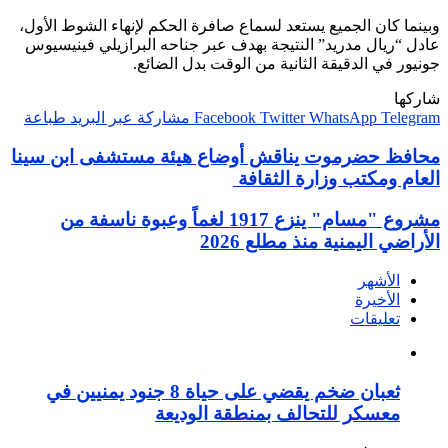
وبينما كان الجميع يستعد لسماع صافرة الحكم لإنهاء الشوط الأول،
عادل “ريال مدريد” النتيجة بهدف عبر جناحه البرازيلي فينيسيوس
جونيور في الدقيقة الثانية من الوقت بدل الضائع.
شاركها
Telegram
WhatsApp
Twitter
Facebook
مشاركة عبر البريد
طباعة
محافظ حضرموت يناقش أوضاع هيئة مستشفى ابن سينا
العام ومكتب وزارة الثقافة
مشروع "مسام" ينزع 1917 لغماً وعبوة ناسفة من
الأراضي اليمنية منذ مطلع 2026
الأشهر
الأخيرة
تعليقات
ثعبان ضخم يقضي على حياة 8 جنود يمنيين في
معسكر للتحالف بمنطقة الوديعة