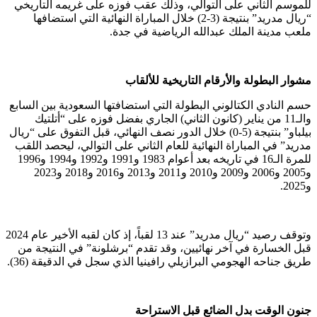
للموسم الثاني على التوالي، وذلك عقب فوزه على غريمه التاريخي
“ريال مدريد” بنتيجة (3-2) خلال المباراة النهائية التي استضافها
ملعب مدينة الملك عبدالله الرياضية في جدة.
مشوار البطولة والأرقام التاريخية للألقاب
حسم النادي الكتالوني البطولة التي استضافتها السعودية بين السابع
والـ11 من يناير (كانون الثاني) الجاري بفضل فوزه على “أتلتيك
بيلباو” بنتيجة (5-0) خلال الدور نصف النهائي، قبل التفوق على “ريال
مدريد” في المباراة النهائية للعام الثاني على التوالي، ليحصد اللقب
للمرة الـ16 في تاريخه بعد أعوام 1983 و1991 و1992 و1994 و1996
و2005 و2006 و2009 و2010 و2011 و2013 و2016 و2018 و2023
و2025.
وتوقف رصيد “ريال مدريد” عند 13 لقباً، إذ كان لقبه الأخير عام 2024
قبل الخسارة في آخر نهائيين، وقد تقدم “برشلونة” في النتيجة من
طريق جناحه الهجومي البرازيلي رافينيا الذي سجل في الدقيقة (36).
جنون الوقت بدل الضائع قبل الاستراحة