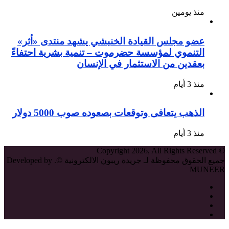
منذ يومين
عضو مجلس القيادة الخنبشي يشهد منتدى «أثر»
التنموي لمؤسسة حضرموت – تنمية بشرية احتفاءً
بعقدين من الاستثمار في الإنسان
منذ 3 أيام
الذهب يتعافى وتوقعات بصعوده صوب 5000 دولار
منذ 3 أيام
© Copyright 2026, All Rights Reserved
جميع الحقوق محفوظة لـ جريدة ريبون الالكترونية ©. Developed by
MUNEER