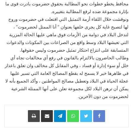
محافظ يخطو خطوات نحو المطالبة بحقوق حضرموت بادرت قوى ما
بإثارة مجموعة ضده لرفع المطالبة بتغييره.
ونوقشت خلال اللقاء أزمة التمثيل التي افتعلت في حضرموت وروج
لها لتصبح غاية كل يجرى خلفها بعنوان ” أنا الممثل لحضرموت” ،
لتدخل البلاد في دوامة من الأزمات فوق ماهي عليها الحالة المزرية
التي تعيشها البلاد وسط واقع من الصراعات بين المكونات والدعوات
المتسابقة على انتزاع احتكار تمثيل حضرموت وليس حقوقها.
وطالب الحاضرون بالالتزام بالقانون في رفع أي مخالفات تجاه أي
خلل أو سوء إدارة أو فساد ، وفي المقابل كل مخالف وان تعلق باعذار
في ظاهرها خير لا يسمح له بقطع المصالح العامة التي تسير عليها
عجلة الحياة في البلاد وتعطيل مصالح المواطنين ، وأكد الجميع بأنه لا
يمكن أن ترهن البلاد لكل مجموعة تعلن على أنها الممثلة الشرعية
لحضرموت من دون الآخرين.
Facebook
Twitter
WhatsApp
Telegram
مشاركة
طباعة
عبر
البريد